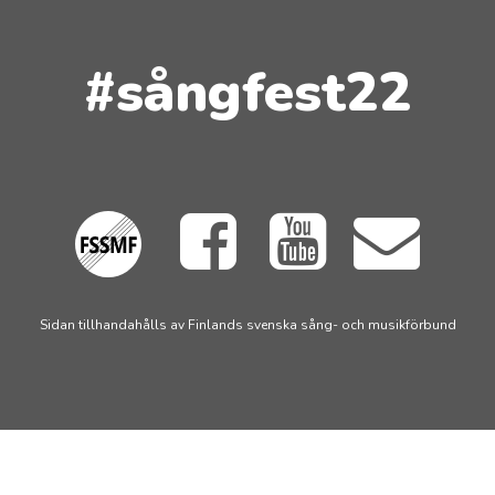
#sångfest22
Sidan tillhandahålls av Finlands svenska sång- och musikförbund